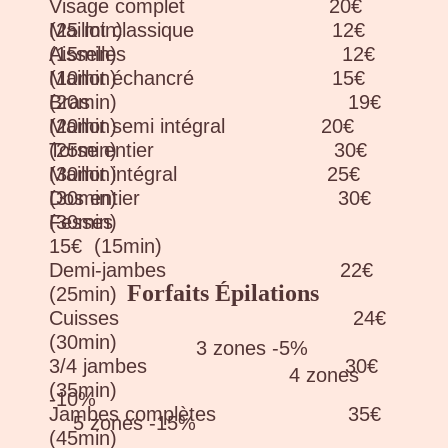
Visage complet 20€
(25 min)
Maillot classique 12€
Aisselles 12€
(15min)
(10min)
Maillot échancré 15€
Bras 19€
(20min)
(20min)
Maillot semi intégral 20€
Torse entier 30€
(25min)
(30min)
Maillot intégral 25€
Dos entier 30€
(30min)
(30min)
Fesses
15€ (15min)
Demi-jambes 22€
Forfaits Épilations
(25min)
Cuisses 24€
(30min)
3 zones -5%
3/4 jambes 30€
4 zones
(35min)
-10%
Jambes complètes 35€
5 zones -15%
(45min)