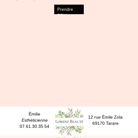
Prendre
RDV
Émilie
12 rue Émile Zola
Esthéticienne
69170 Tarare
07.61.30.35.54